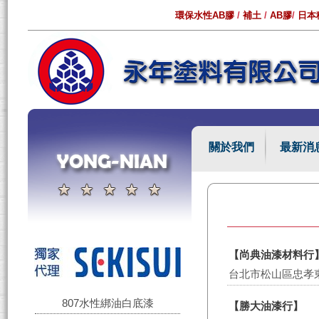
環保水性AB膠
/
補土
/
AB膠
/
日本
關於我們
最新消
【尚典油漆材料行
台北市松山區忠孝東
807水性綁油白底漆
【勝大油漆行】