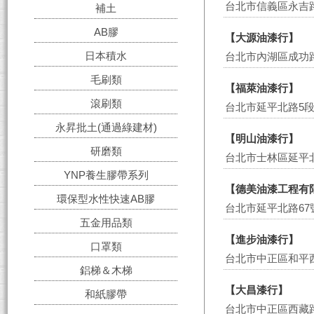
台北市信義區永吉路
補土
AB膠
【大源油漆行】
日本積水
台北市內湖區成功路
毛刷類
【福萊油漆行】
滾刷類
台北市延平北路5段
永昇批土(通過綠建材)
【明山油漆行】
研磨類
台北市士林區延平北
YNP養生膠帶系列
【德美油漆工程有
環保型水性快速AB膠
台北市延平北路67
五金用品類
【進步油漆行】
口罩類
台北市中正區和平西
鋁梯＆木梯
【大昌漆行】
和紙膠帶
台北市中正區西藏路