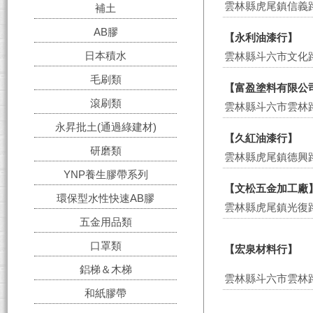
雲林縣虎尾鎮信義路
補土
AB膠
【永利油漆行】
日本積水
雲林縣斗六市文化路
毛刷類
【富盈塗料有限公
滾刷類
雲林縣斗六市雲林路
永昇批土(通過綠建材)
【久紅油漆行】
研磨類
雲林縣虎尾鎮德興路
YNP養生膠帶系列
【文松五金加工廠
環保型水性快速AB膠
雲林縣虎尾鎮光復路
五金用品類
口罩類
【宏泉材料行】
鋁梯＆木梯
雲林縣斗六市雲林路
和紙膠帶