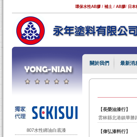
環保水性AB膠
/
補土
/
AB膠
/
日本
關於我們
最新消
【長榮油漆行】
雲林縣北港鎮華勝路
807水性綁油白底漆
【偉弘漆料行】