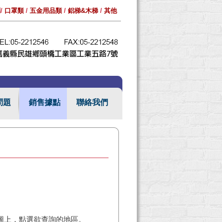
列
/
口罩類
/
五金用品類
/
鋁梯&木梯
/
其他
問題
銷售據點
聯絡我們
圖上，點選欲查詢的地區。