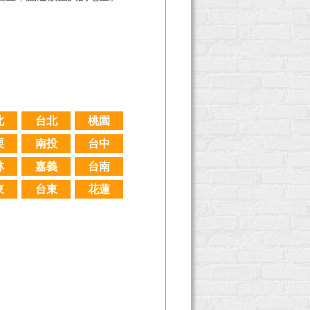
北
台北
桃園
栗
南投
台中
林
嘉義
台南
東
台東
花蓮