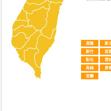
基隆
新
新竹
苗
彰化
雲
高雄
屏
宜蘭