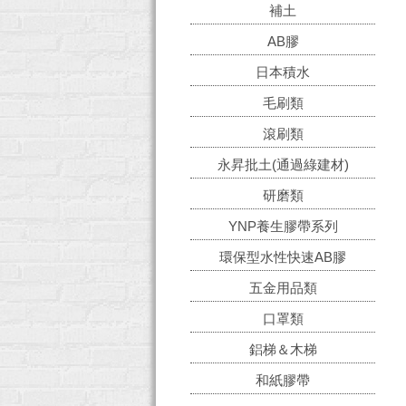
補土
AB膠
日本積水
毛刷類
滾刷類
永昇批土(通過綠建材)
研磨類
YNP養生膠帶系列
環保型水性快速AB膠
五金用品類
口罩類
鋁梯＆木梯
和紙膠帶