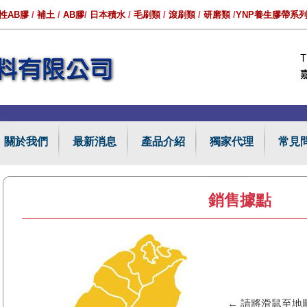
性AB膠
/
補土
/
AB膠
/
日本積水
/
毛刷類
/
滾刷類
/
研磨類
/
YNP養生膠帶系
關於我們
最新消息
產品介紹
獨家代理
常見
銷售據點
← 請將滑鼠至地