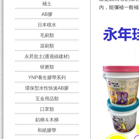
補土
內，能彌補一般補
AB膠
日本積水
毛刷類
滾刷類
永昇批土(通過綠建材)
研磨類
YNP養生膠帶系列
環保型水性快速AB膠
五金用品類
口罩類
鋁梯＆木梯
和紙膠帶