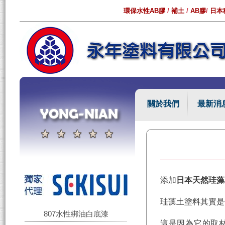
環保水性AB膠
/
補土
/
AB膠
/
日本
關於我們
最新消
添加
日本天然珪藻
珪藻土塗料其實是
807水性綁油白底漆
這是因為它的取